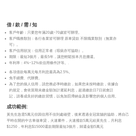
借 / 款 / 需 / 知
客戶年齡：只要您年滿20歲~70歲皆可辦理。
客戶職務類別：各行各業皆可辦理 原車貸款 不限職業類別（無業亦
可）。
客戶信用狀況：信用正常者（瑕疵亦可協助）。
期限：最短3個月，最長5年，讓您輕鬆按本月息攤還。
年利率：4%~12%依信用條件評等。.
各項借款每萬元每月利息最高為2.5%。
免手續費、代辦費。
為了您的個人信用，請您務必準時繳款，如果您未按時繳款，依據合
約規定，會依當期未繳金額加計遲延利息，超過繳款日7日就會註
記，請養成良好的繳款習慣，以免加罰滯納金及影響您的個人信用。
成功範例:
黃先生急需5萬元但因信用不佳到處碰壁，後來透過全冠當舖的協助，將自己
平時在開的中古車做車貸，火速審件，火速撥款5萬元給黃先生，月利息
$1250，年利息$15000還款期限最短3個月，歸還金額5萬元