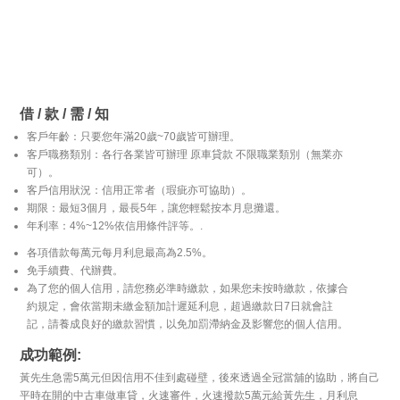
借 / 款 / 需 / 知
客戶年齡：只要您年滿20歲~70歲皆可辦理。
客戶職務類別：各行各業皆可辦理 原車貸款 不限職業類別（無業亦
可）。
客戶信用狀況：信用正常者（瑕疵亦可協助）。
期限：最短3個月，最長5年，讓您輕鬆按本月息攤還。
年利率：4%~12%依信用條件評等。.
各項借款每萬元每月利息最高為2.5%。
免手續費、代辦費。
為了您的個人信用，請您務必準時繳款，如果您未按時繳款，依據合
約規定，會依當期未繳金額加計遲延利息，超過繳款日7日就會註
記，請養成良好的繳款習慣，以免加罰滯納金及影響您的個人信用。
成功範例:
黃先生急需5萬元但因信用不佳到處碰壁，後來透過全冠當舖的協助，將自己
平時在開的中古車做車貸，火速審件，火速撥款5萬元給黃先生，月利息