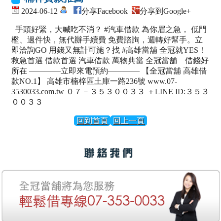
2024-06-12
分享Facebook
分享到Google+
手頭好緊，大喊吃不消？ #汽車借款 為你眉之急， 低門
檻、過件快，無代辦手續費 免費諮詢，週轉好幫手。立
即洽詢GO 用錢又無計可施？找 #高雄當舖 全冠就YES！
救急首選 借款首選 汽車借款 萬物典當 全冠當舗 借錢好
所在 ————立即來電預約———— 【全冠當舖 高雄借
款NO.1】 高雄市楠梓區土庫一路236號 www.07-
3530033.com.tw ０７－３５３００３３ ＋LINE ID:３５３
００３３
回到首頁
回上一頁