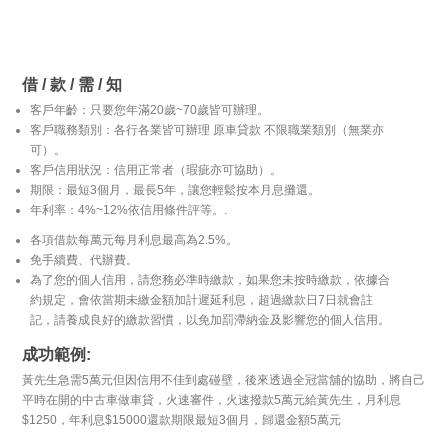
借 / 款 / 需 / 知
客戶年齡：只要您年滿20歲~70歲皆可辦理。
客戶職務類別：各行各業皆可辦理 原車貸款 不限職業類別（無業亦
可）。
客戶信用狀況：信用正常者（瑕疵亦可協助）。
期限：最短3個月，最長5年，讓您輕鬆按本月息攤還。
年利率：4%~12%依信用條件評等。.
各項借款每萬元每月利息最高為2.5%。
免手續費、代辦費。
為了您的個人信用，請您務必準時繳款，如果您未按時繳款，依據合
約規定，會依當期未繳金額加計遲延利息，超過繳款日7日就會註
記，請養成良好的繳款習慣，以免加罰滯納金及影響您的個人信用。
成功範例:
黃先生急需5萬元但因信用不佳到處碰壁，後來透過全冠當舖的協助，將自己
平時在開的中古車做車貸，火速審件，火速撥款5萬元給黃先生，月利息
$1250，年利息$15000還款期限最短3個月，歸還金額5萬元