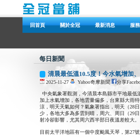
回首頁
關於全冠
最新消息
服務
每日新聞
清晨最低溫10.5度！今水氣增加
2025-11-27
Yahoo奇摩新聞
分享Faceb
中央氣象署觀測，今清晨本島縣市平地最低溫
加上水氣增加，各地雲量偏多，台東縣大雨特
涼，明天天氣如何？氣象署指出，明天（28
少，各地大多為多雲到晴，周六、周日（29
射冷卻影響，尤其周六西半部日夜溫差較大。
目前太平洋地區有一個中度颱風天琴，第27