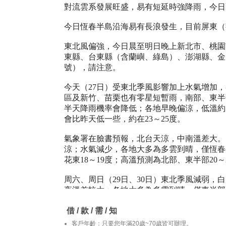
對流雲系發展旺盛，易有短延時強降雨，今日
今日恆春半島沿海易有長浪發生，目前屏東（
東北風偏強，今日晨至明日晚上新北市、桃園
東縣、台東縣（含蘭嶼、綠島）、澎湖縣、金
號），請注意。
今天（27日）受東北季風影響加上水氣增加
區及新竹、苗栗也有零星短暫雨，南部、東半
半天降雨機率會降低；各地早晚偏涼，低溫約1
會比昨天低一些，約在23～25度。
氣象署在臉書預報，北台天涼，中南溫差大。
涼；水氣減少，各地大多為多雲到晴，僅恆春
花東18～19度；高溫預測為北部、東半部20～
周六、周日（29日、30日）東北季風減弱
夜溫差較大；各地大多為多雲到晴，僅東半部及
度，西半部及台東26～30度。
借 / 款 / 需 / 知
下周一（12月1日）東北季風稍增強，下周二
客戶年齡：只要您年滿20歲~70歲皆可辦理。