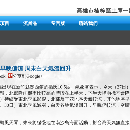
高雄市楠梓區土庫一路
項目
流當品
留言版
聯絡我們
、早晚偏涼 周末白天氣溫回升
ook
分享到Google+
出現在新竹縣關西鎮的攝氏10.5度。氣象署表示，今天（27日
報，北部降雨機率比較高的時段在上半天，下半天降雨機率會降
日）持續受東北季風影響，北部及宜花地區天氣較涼，其他地區
日、30日）東北季風減弱，白天各地氣溫回升，早晚仍較涼，空
號颱風天琴，未來將緩慢地在南沙島海面活動，對台灣天氣無直