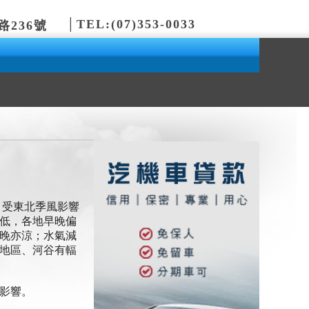
│
TEL:(07)353-0033
236號
）受東北季風影響
低，各地早晚偏
早晚亦涼；水氣減
曠地區、河谷有輻
接影響。