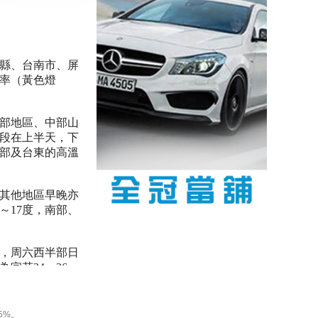
縣、台南市、屏
機率（黃色燈
南部地區、中部山
段在上半天，下
南部及台東的高溫
，其他地區早晚亦
～17度，南部、
響，周六西半部日
宜花24～26
區天氣稍涼，其他
5%。