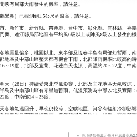
蘭嶼有局部大雨發生的機率，請注意。
鵝鑾鼻）已觀測到1.5公尺的浪高，請注意。
市、新竹市、新竹縣、苗栗縣、台中市、彰化縣、雲林縣、嘉義
門縣、連江縣局部地區有平均風6級以上或陣風8級以上發生的
，各地雲量偏多，桃園以北、東半部及恆春半島有局部短暫雨，
部地區及中部山區整天都有機會下雨，北部降雨機率比較高的時
6～19度，北部及宜蘭、花蓮白天也涼，高溫約20～22度，中
明天（28日）持續受東北季風影響，北部及宜花地區天氣較涼
半島及中南部山區有零星短暫雨。低溫預測為中部以北及宜蘭15
22度，中南部24～25度。
，白天各地氣溫回升，早晚仍較涼，空曠地區、河谷有輻射冷卻影
恆春半島有零星短暫雨。低溫預測為各地14～19度；高溫預測為
、下周三（12月2日、12月3日）東北季風影響，北部及宜蘭地
各項借款每萬元每月利息最高為2.